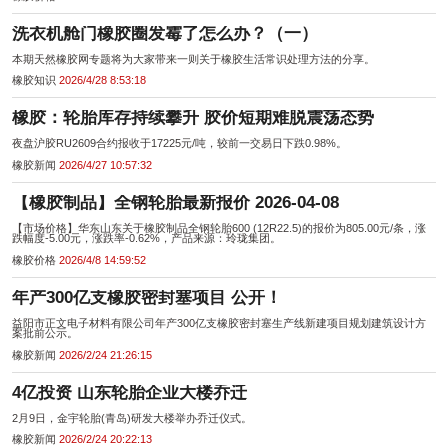
洗衣机舱门橡胶圈发霉了怎么办？（一）
本期天然橡胶网专题将为大家带来一则关于橡胶生活常识处理方法的分享。
橡胶知识
2026/4/28 8:53:18
橡胶：轮胎库存持续攀升 胶价短期难脱震荡态势
夜盘沪胶RU2609合约报收于17225元/吨，较前一交易日下跌0.98%。
橡胶新闻
2026/4/27 10:57:32
【橡胶制品】全钢轮胎最新报价 2026-04-08
【市场价格】华东山东关于橡胶制品全钢轮胎600 (12R22.5)的报价为805.00元/条，涨
跌幅度-5.00元，涨跌率-0.62%，产品来源：玲珑集团。
橡胶价格
2026/4/8 14:59:52
年产300亿支橡胶密封塞项目 公开！
益阳市正文电子材料有限公司年产300亿支橡胶密封塞生产线新建项目规划建筑设计方
案批前公示。
橡胶新闻
2026/2/24 21:26:15
4亿投资 山东轮胎企业大楼乔迁
2月9日，金宇轮胎(青岛)研发大楼举办乔迁仪式。
橡胶新闻
2026/2/24 20:22:13