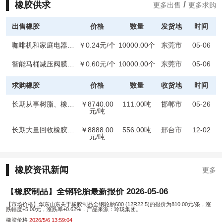
/
橡胶供求
更多出售
更多求购
出售橡胶
价格
数量
发货地
时间
咖啡机和家庭电器用小型橡胶伞阀
￥0.24元/个
10000.00个
东莞市
05-06
智能马桶减压阀膜片耐撕拉密封性强涌永硅橡
￥0.60元/个
10000.00个
东莞市
05-06
求购橡胶
价格
数量
收货地
时间
长期从事树脂、橡胶制品、油墨等回收业务
￥8740.00
111.00吨
邯郸市
05-26
元/吨
长期大量回收橡胶制品、塑料制品原料
￥8888.00
556.00吨
邢台市
12-02
元/吨
橡胶资讯新闻
更多
【橡胶制品】全钢轮胎最新报价 2026-05-06
【市场价格】华东山东关于橡胶制品全钢轮胎600 (12R22.5)的报价为810.00元/条，涨
跌幅度+5.00元，涨跌率+0.62%，产品来源：玲珑集团。
橡胶价格
2026/5/6 13:59:04