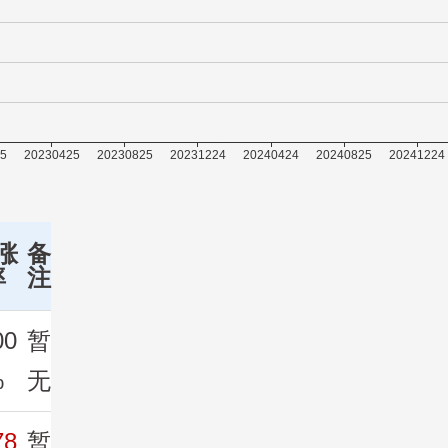
涨
备
率
注
00
暂
%
无
78
暂