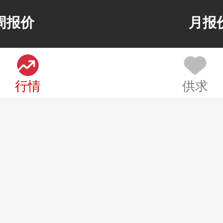
暂
00%
周报价
月报
无
暂
00%
无
行情
供求
暂
00%
无
暂
00%
无
暂
00%