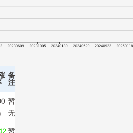
涨
备
率
注
00
暂
%
无
42
暂