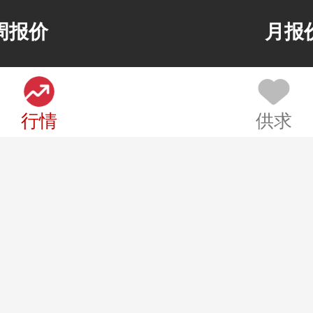
暂
00%
周报价
月报
无
暂
00%
无
行情
供求
暂
00%
无
暂
00%
无
暂
00%