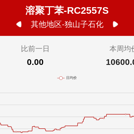
溶聚丁苯-RC2557S
其他地区-独山子石化
比前一日
本周均
0.00
10600.