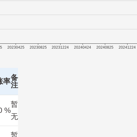
备
涨率
注
暂
0 %
无
暂