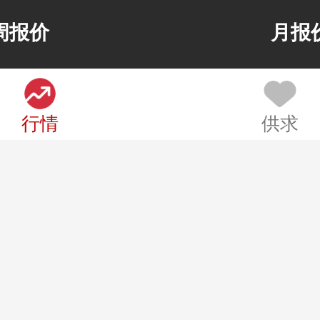
暂
55%
周报价
月报
无
暂
00%
无
行情
供求
暂
00%
无
暂
00%
无
暂
00%