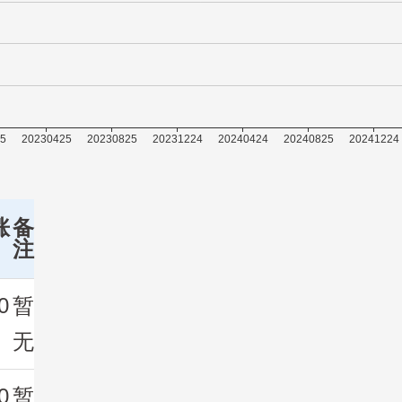
涨
备
注
0
暂
无
0
暂