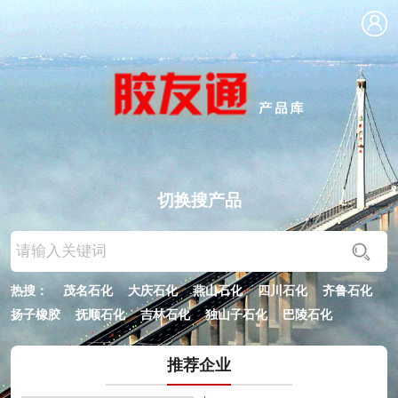
切换搜产品
热搜：
茂名石化
大庆石化
燕山石化
四川石化
齐鲁石化
扬子橡胶
抚顺石化
吉林石化
独山子石化
巴陵石化
镇江南帝
上海石化
兰州石化
推荐企业