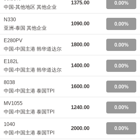
1375.00
0.00%
中国-其他地区 其他企业
N330
1090.00
0.00%
亚洲-泰国 其他企业
E280PV
1800.00
0.00%
中国-中国主港 韩华道达尔
E182L
1400.00
0.00%
中国-中国主港 韩华道达尔
8038
1600.00
0.00%
中国-中国主港 泰国TPI
MV1055
1240.00
0.00%
中国-中国主港 泰国TPI
1040
2000.00
0.00%
中国-中国主港 泰国TPI