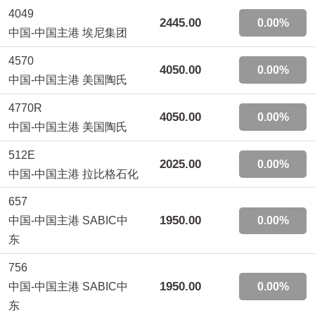
4049
2445.00
0.00%
中国-中国主港 埃尼集团
4570
4050.00
0.00%
中国-中国主港 美国陶氏
4770R
4050.00
0.00%
中国-中国主港 美国陶氏
512E
2025.00
0.00%
中国-中国主港 拉比格石化
657
1950.00
中国-中国主港 SABIC中
0.00%
东
756
1950.00
中国-中国主港 SABIC中
0.00%
东