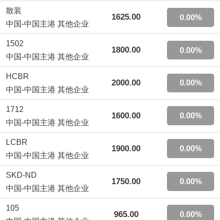
散装
1625.00
0.00%
中国-中国主港 其他企业
1502
1800.00
0.00%
中国-中国主港 其他企业
HCBR
2000.00
0.00%
中国-中国主港 其他企业
1712
1600.00
0.00%
中国-中国主港 其他企业
LCBR
1900.00
0.00%
中国-中国主港 其他企业
SKD-ND
1750.00
0.00%
中国-中国主港 其他企业
105
965.00
0.00%