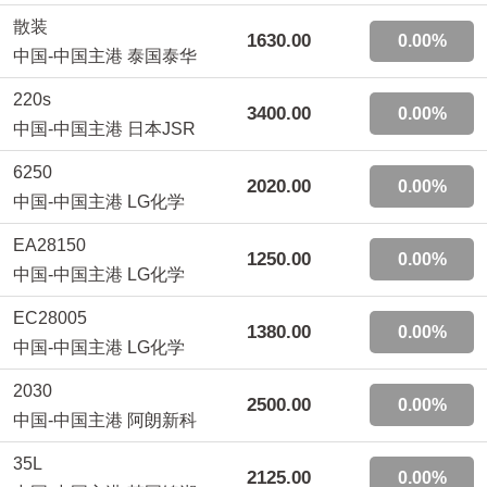
散装
1630.00
0.00%
中国-中国主港 泰国泰华
220s
3400.00
0.00%
中国-中国主港 日本JSR
6250
2020.00
0.00%
中国-中国主港 LG化学
EA28150
1250.00
0.00%
中国-中国主港 LG化学
EC28005
1380.00
0.00%
中国-中国主港 LG化学
2030
2500.00
0.00%
中国-中国主港 阿朗新科
35L
2125.00
0.00%