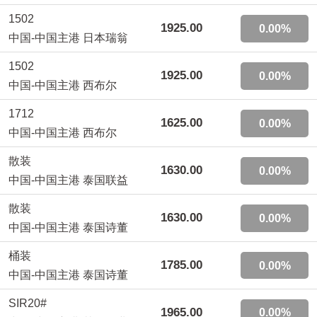
1502
1925.00
0.00%
中国-中国主港 日本瑞翁
1502
1925.00
0.00%
中国-中国主港 西布尔
1712
1625.00
0.00%
中国-中国主港 西布尔
散装
1630.00
0.00%
中国-中国主港 泰国联益
散装
1630.00
0.00%
中国-中国主港 泰国诗董
桶装
1785.00
0.00%
中国-中国主港 泰国诗董
SIR20#
1965.00
0.00%